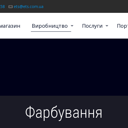
258
ets@ets.com.ua
магазин
Виробництво
Послуги
Пор
Фарбування