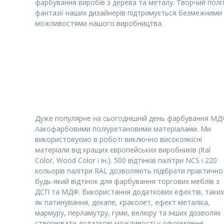
фарбування виробів з дерева та металу. Творчий полі
фантазії наших дизайнерів підтримується безмежними
можливостями нашого виробництва.
Дуже популярне на сьогоднішній день фарбування МД
лакофарбовими поліуретановими матеріалами. Ми
використовуємо в роботі виключно високоякісні
матеріали від кращих європейських виробників (Ital
Color, Wood Color і ін.). 500 відтінків палітри NCS і 220
кольорів палітри RAL дозволяють підібрати практично
будь-який відтінок для фарбування торгових меблів з
ДСП та МДФ. Використання додаткових ефектів, таки
як патинування, декапе, краколет, ефект металіка,
мармуру, перламутру, гуми, велюру та інших дозволяє
створювати додаткові можливості у оформленні