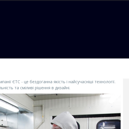
нії ЄТС - це бездоганна якість і найсучасніші технології.
льність та сміливі рішення в дизайні.