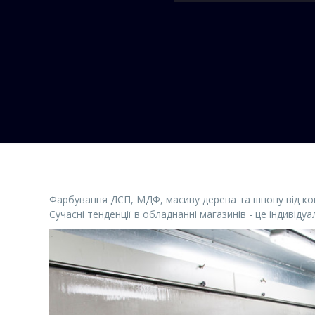
Фарбування ДСП, МДФ, масиву дерева та шпону від компа
Сучасні тенденції в обладнанні магазинів - це індивідуа