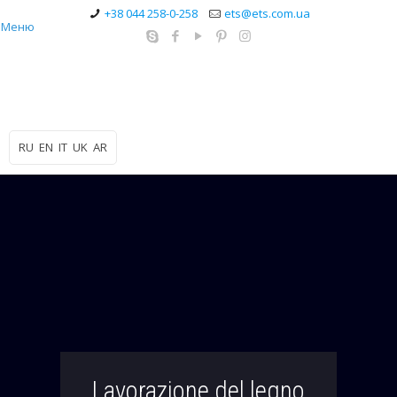
+38 044 258-0-258
ets@ets.com.ua
Меню
RU
EN
IT
UK
AR
Lavorazione del legno