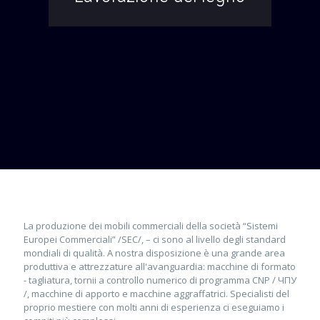
La produzione dei mobili commerciali della società “Sistemi
Europei Commerciali” /SEC/, – ci sono al livello degli standard
mondiali di qualità. A nostra disposizione è una grande area
produttiva e attrezzature all'avanguardia: macchine di formato
- tagliatura, tornii a controllo numerico di programma CNP / ЧПУ
/, macchine di apporto e macchine aggraffatrici. Specialisti del
proprio mestiere con molti anni di esperienza ci eseguiamo i