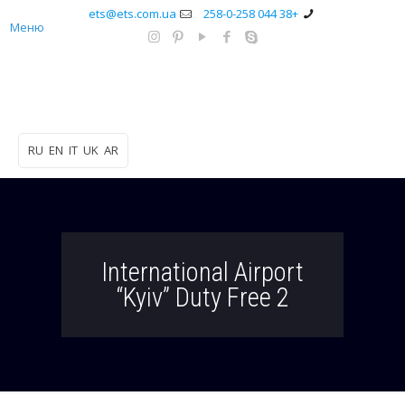
ets@ets.com.ua
+38 044 258-0-258
Меню
RU
EN
IT
UK
AR
International Airport
“Kyiv” Duty Free 2