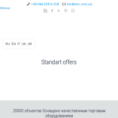
+38 044 258-0-258
ets@ets.com.ua
Меню
RU
EN
IT
UK
AR
Standart offers
СТАНДАРТНОЕ
ТОРГОВОЕ
МАНЕКЕНЫ
ОБОРУДОВАНИЕ
maneken.ua
ПЛЕЧИКИ
etc.ua
plechi.com.ua
ВСЕ
ДЛЯ
ОСВЕЩЕНИЯ
20000 объектов Оснащено качественным торговым
svet.ua
оборудованием