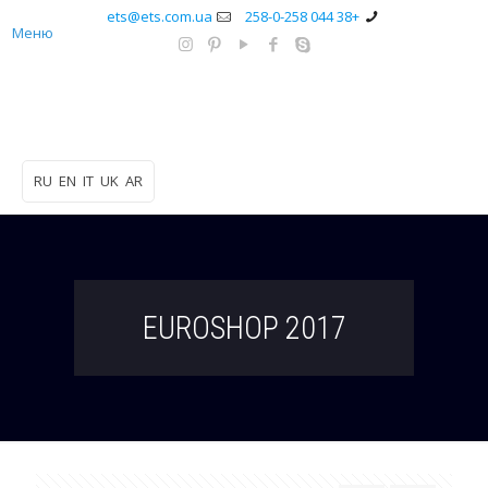
ets@ets.com.ua
+38 044 258-0-258
Меню
RU
EN
IT
UK
AR
EUROSHOP 2017