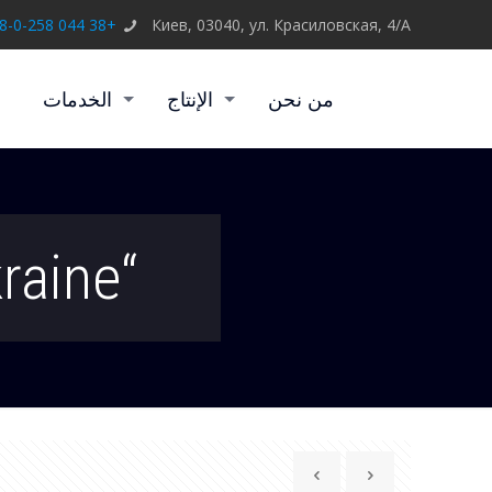
+38 044 258-0-258
Киев, 03040, ул. Красиловская, 4/А
من نحن
الإنتاج
الخدمات
“GLENFIELD” shop, Kiev, Ukraine