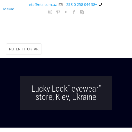
ets@ets.com.ua
+38 044 258-0-258
Меню
RU
EN
IT
UK
AR
“Lucky Look” eyewear
store, Kiev, Ukraine