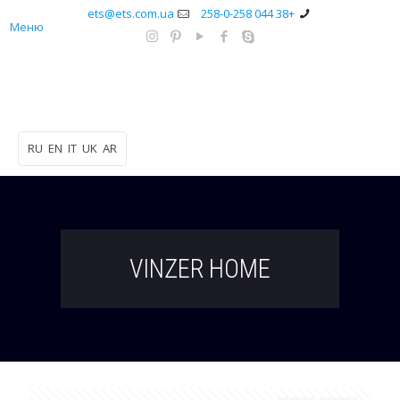
ets@ets.com.ua
+38 044 258-0-258
Меню
RU
EN
IT
UK
AR
VINZER HOME