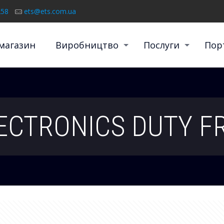
258
ets@ets.com.ua
магазин
Виробництво
Послуги
Пор
ECTRONICS DUTY F