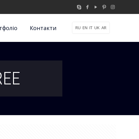
тфоліо
Контакти
RU
EN
IT
UK
AR
REE