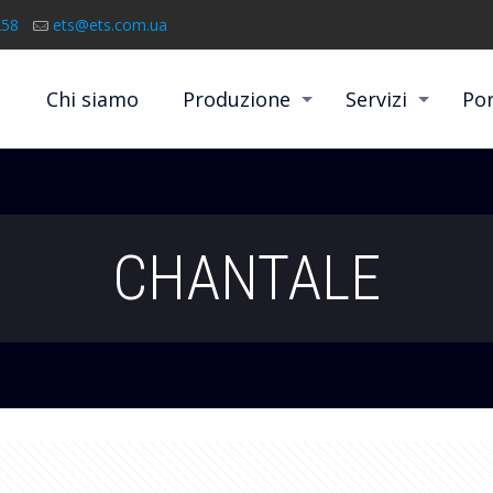
258
ets@ets.com.ua
Chi siamo
Produzione
Servizi
Por
CHANTALE