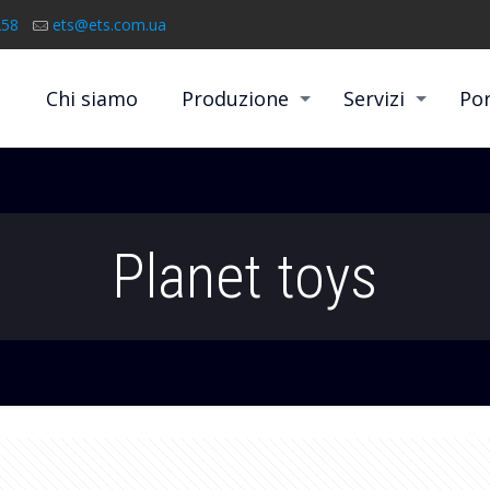
258
ets@ets.com.ua
Chi siamo
Produzione
Servizi
Por
Planet toys