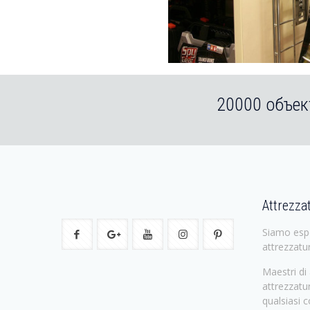
20000 объек
Attrezz
Siamo espe
attrezzatu
Maestri di 
attrezzatu
qualsiasi 