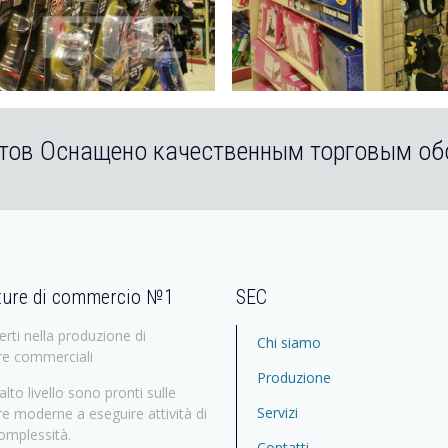
тов Оснащено качественным торговым о
ature di commercio №1
SEC
rti nella produzione di
Chi siamo
re commerciali
Produzione
alto livello sono pronti sulle
Servizi
re moderne a eseguire attività di
complessità.
Contatti