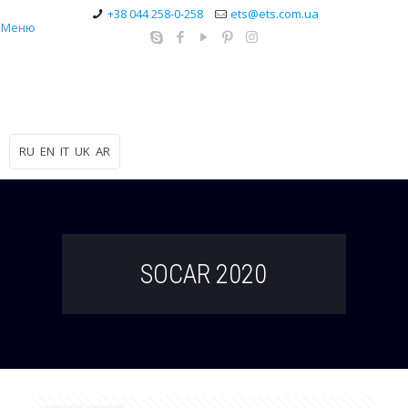
+38 044 258-0-258
ets@ets.com.ua
Меню
RU
EN
IT
UK
AR
SOCAR 2020