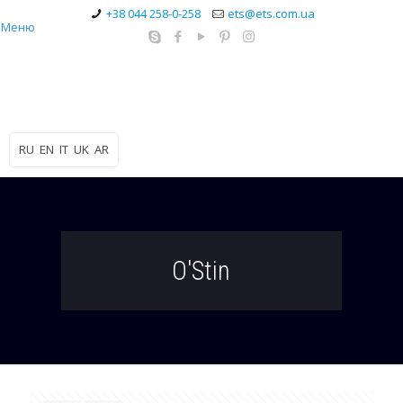
+38 044 258-0-258
ets@ets.com.ua
Меню
RU
EN
IT
UK
AR
O'Stin