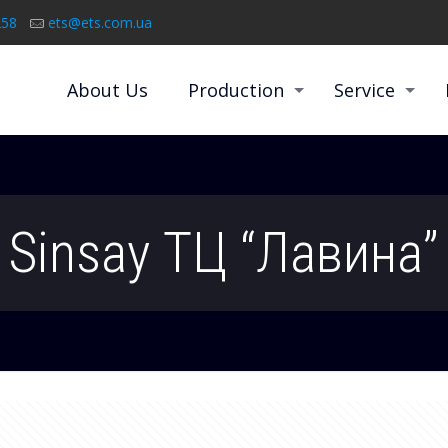
258
ets@ets.com.ua
About Us
Production
Service
Sinsay ТЦ “Лавина”