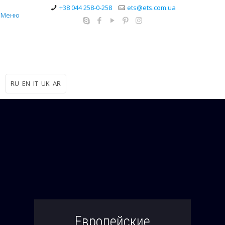
+38 044 258-0-258
ets@ets.com.ua
Меню
RU
EN
IT
UK
AR
Европейские