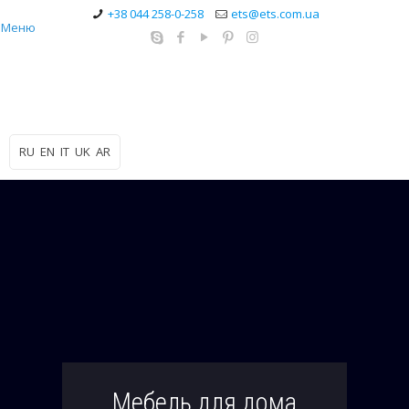
+38 044 258-0-258
ets@ets.com.ua
Меню
RU
EN
IT
UK
AR
Мебель для дома