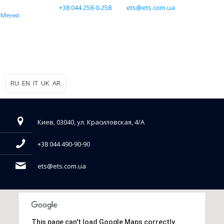
+38 044 258-0-258
ets@ets.com.ua
Меню
RU
EN
IT
UK
AR
Киев, 03040, ул. Красиловская, 4/А
+38 044 490-90-90
ets@ets.com.ua
This page can't load Google Maps correctly.