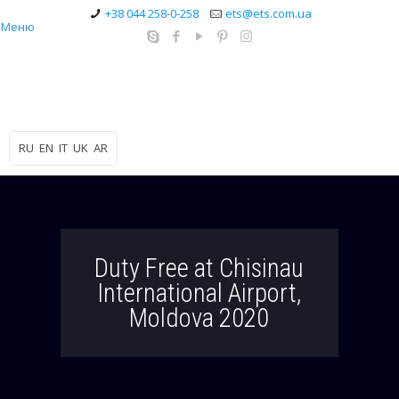
+38 044 258-0-258
ets@ets.com.ua
Меню
RU
EN
IT
UK
AR
Duty Free at Chisinau
International Airport,
Moldova 2020