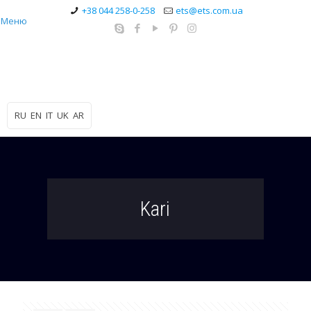
+38 044 258-0-258
ets@ets.com.ua
Меню
RU
EN
IT
UK
AR
Kari