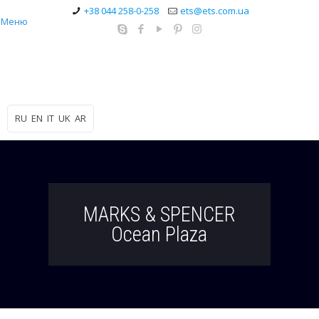
+38 044 258-0-258
ets@ets.com.ua
Меню
RU
EN
IT
UK
AR
MARKS & SPENCER
Ocean Plaza