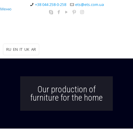
+38 044 258-0-258
ets@ets.com.ua
Меню
RU
EN
IT
UK
AR
Our production of
furniture for the home