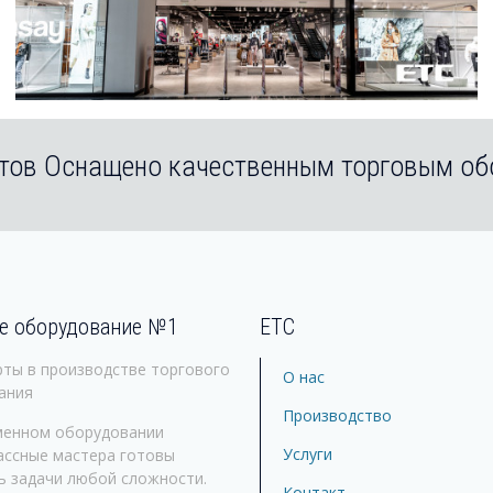
тов Оснащено качественным торговым о
е оборудование №1
ЕТС
рты в производстве торгового
О нас
ания
Производство
менном оборудовании
Услуги
ассные мастера готовы
ь задачи любой сложности.
Контакт