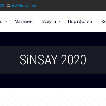
258
ets@ets.com.ua
о
Магазин
Услуги
Портфолио
К
SiNSAY 2020