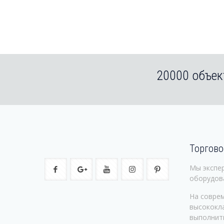
20000 объек
Торгово
Мы экспе
оборудов
На совре
высококл
выполнит